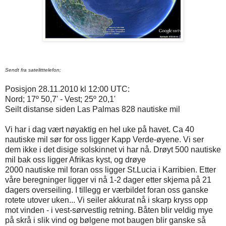
Sendt fra satelitttelefon;
Posisjon 28.11.2010 kl 12:00 UTC:
Nord; 17º 50,7' - Vest; 25º 20,1'
Seilt distanse siden Las Palmas 828 nautiske mil
Vi har i dag vært nøyaktig en hel uke på havet. Ca 40
nautiske mil sør for oss ligger Kapp Verde-øyene. Vi ser
dem ikke i det disige solskinnet vi har nå. Drøyt 500 nautiske
mil bak oss ligger Afrikas kyst, og drøye
2000 nautiske mil foran oss ligger St.Lucia i Karribien. Etter
våre beregninger ligger vi nå 1-2 dager etter skjema på 21
dagers overseiling. I tillegg er værbildet foran oss ganske
rotete utover uken... Vi seiler akkurat nå i skarp kryss opp
mot vinden - i vest-sørvestlig retning. Båten blir veldig mye
på skrå i slik vind og bølgene mot baugen blir ganske så