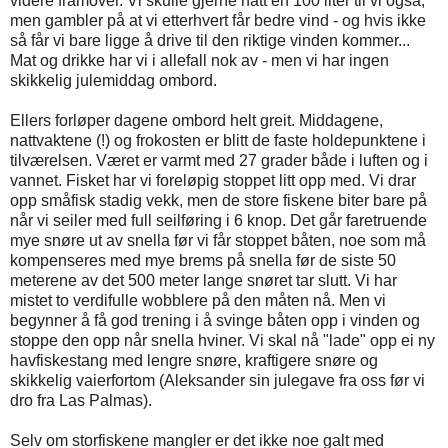
videre framover. Vi skulle gjerne hatt en 100 liter til vi også,
men gambler på at vi etterhvert får bedre vind - og hvis ikke
så får vi bare ligge å drive til den riktige vinden kommer...
Mat og drikke har vi i allefall nok av - men vi har ingen
skikkelig julemiddag ombord.
Ellers forløper dagene ombord helt greit. Middagene,
nattvaktene (!) og frokosten er blitt de faste holdepunktene i
tilværelsen. Været er varmt med 27 grader både i luften og i
vannet. Fisket har vi foreløpig stoppet litt opp med. Vi drar
opp småfisk stadig vekk, men de store fiskene biter bare på
når vi seiler med full seilføring i 6 knop. Det går faretruende
mye snøre ut av snella før vi får stoppet båten, noe som må
kompenseres med mye brems på snella før de siste 50
meterene av det 500 meter lange snøret tar slutt. Vi har
mistet to verdifulle wobblere på den måten nå. Men vi
begynner å få god trening i å svinge båten opp i vinden og
stoppe den opp når snella hviner. Vi skal nå "lade" opp ei ny
havfiskestang med lengre snøre, kraftigere snøre og
skikkelig vaierfortom (Aleksander sin julegave fra oss før vi
dro fra Las Palmas).
Selv om storfiskene mangler er det ikke noe galt med