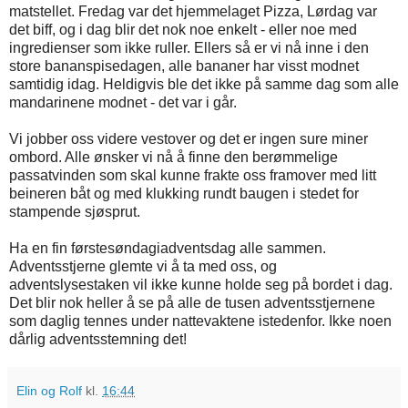
matstellet. Fredag var det hjemmelaget Pizza, Lørdag var
det biff, og i dag blir det nok noe enkelt - eller noe med
ingredienser som ikke ruller. Ellers så er vi nå inne i den
store bananspisedagen, alle bananer har visst modnet
samtidig idag. Heldigvis ble det ikke på samme dag som alle
mandarinene modnet - det var i går.
Vi jobber oss videre vestover og det er ingen sure miner
ombord. Alle ønsker vi nå å finne den berømmelige
passatvinden som skal kunne frakte oss framover med litt
beineren båt og med klukking rundt baugen i stedet for
stampende sjøsprut.
Ha en fin førstesøndagiadventsdag alle sammen.
Adventsstjerne glemte vi å ta med oss, og
adventslysestaken vil ikke kunne holde seg på bordet i dag.
Det blir nok heller å se på alle de tusen adventsstjernene
som daglig tennes under nattevaktene istedenfor. Ikke noen
dårlig adventsstemning det!
Elin og Rolf
kl.
16:44