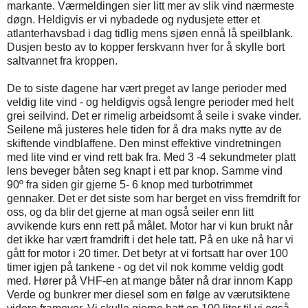
markante. Værmeldingen sier litt mer av slik vind nærmeste
døgn. Heldigvis er vi nybadede og nydusjete etter et
atlanterhavsbad i dag tidlig mens sjøen ennå lå speilblank.
Dusjen besto av to kopper ferskvann hver for å skylle bort
saltvannet fra kroppen.
De to siste dagene har vært preget av lange perioder med
veldig lite vind - og heldigvis også lengre perioder med helt
grei seilvind. Det er rimelig arbeidsomt å seile i svake vinder.
Seilene må justeres hele tiden for å dra maks nytte av de
skiftende vindblaffene. Den minst effektive vindretningen
med lite vind er vind rett bak fra. Med 3 -4 sekundmeter platt
lens beveger båten seg knapt i ett par knop. Samme vind
90º fra siden gir gjerne 5- 6 knop med turbotrimmet
gennaker. Det er det siste som har berget en viss fremdrift for
oss, og da blir det gjerne at man også seiler enn litt
avvikende kurs enn rett på målet. Motor har vi kun brukt når
det ikke har vært framdrift i det hele tatt. På en uke nå har vi
gått for motor i 20 timer. Det betyr at vi fortsatt har over 100
timer igjen på tankene - og det vil nok komme veldig godt
med. Hører på VHF-en at mange båter nå drar innom Kapp
Verde og bunkrer mer diesel som en følge av værutsiktene