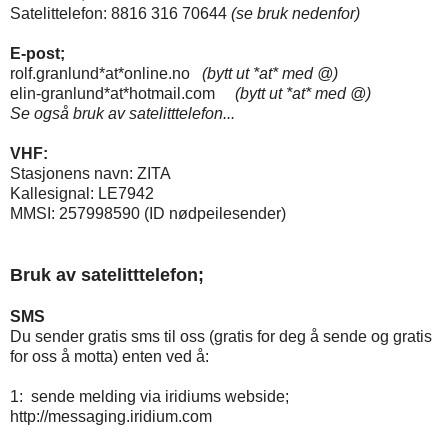
Satelittelefon: 8816 316 70644
(se bruk nedenfor)
E-post;
rolf.granlund*at*online.no
(bytt ut *at* med @)
elin-granlund*at*hotmail.com
(bytt ut *at* med @)
Se også bruk av satelitttelefon...
VHF:
Stasjonens navn: ZITA
Kallesignal: LE7942
MMSI: 257998590 (ID nødpeilesender)
Bruk av satelitttelefon;
SMS
Du sender gratis sms til oss (gratis for deg å sende og gratis
for oss å motta) enten ved å:
1: sende melding via iridiums webside;
http://messaging.iridium.com