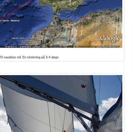
70 nautiske mil. En strekning på 3-4 døgn