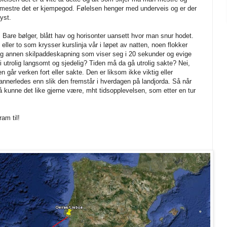
mestre det er kjempegod. Følelsen henger med underveis og er der
yst.
. Bare bølger, blått hav og horisonter uansett hvor man snur hodet.
ller to som krysser kurslinja vår i løpet av natten, noen flokker
 annen skilpaddeskapning som viser seg i 20 sekunder og evige
i utrolig langsomt og sjedelig? Tiden må da gå utrolig sakte? Nei,
n går verken fort eller sakte. Den er liksom ikke viktig eller
 annerledes enn slik den fremstår i hverdagen på landjorda. Så når
så kunne det like gjerne være, mht tidsopplevelsen, som etter en tur
am til!