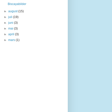
Biscayabilder
►
august
(15)
►
juli
(19)
►
juni
(3)
►
mai
(3)
►
april
(3)
►
mars
(1)