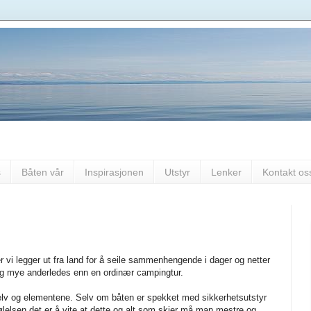
s
Båten vår
Inspirasjonen
Utstyr
Lenker
Kontakt os
r vi legger ut fra land for å seile sammenhengende i dager og netter
dig mye anderledes enn en ordinær campingtur.
selv og elementene. Selv om båten er spekket med sikkerhetsutstyr
ølelsen det er å vite at dette og alt som skjer må man mestre og