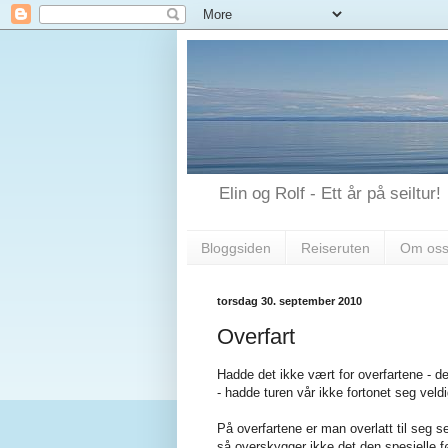
Elin og Rolf - Ett år på seiltur!
Bloggsiden
Reiseruten
Om os
torsdag 30. september 2010
Overfart
Hadde det ikke vært for overfartene - de
- hadde turen vår ikke fortonet seg vel
På overfartene er man overlatt til seg 
så overskygger ikke det den spesielle f