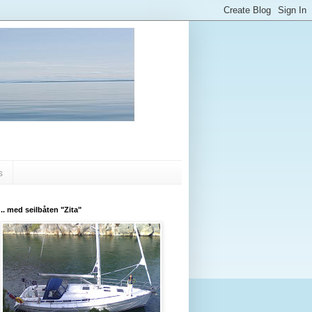
s
.. med seilbåten "Zita"