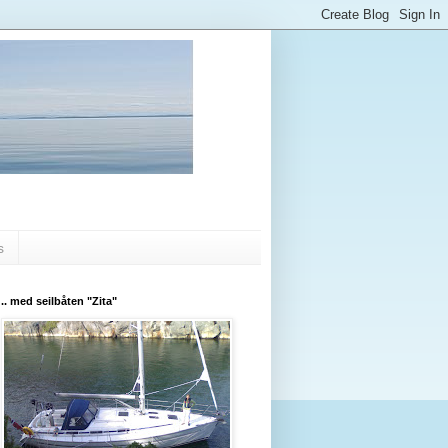
s
.. med seilbåten "Zita"