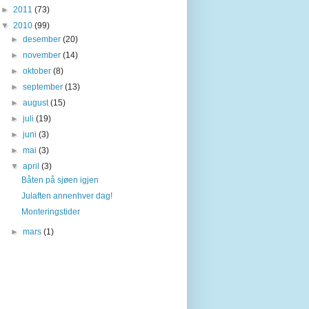
►
2011
(73)
▼
2010
(99)
►
desember
(20)
►
november
(14)
►
oktober
(8)
►
september
(13)
►
august
(15)
►
juli
(19)
►
juni
(3)
►
mai
(3)
▼
april
(3)
Båten på sjøen igjen
Julaften annenhver dag!
Monteringstider
►
mars
(1)