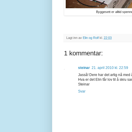
Byggesett er alltid spenn
Lagt inn av
Elin og Rolf
kl.
22:03
1 kommentar:
steinar
21. april 2010 kl. 22:59
Jasså! Dere har det artig nå med 
Hva er det Elin får lov til å skru
Steinar
Svar